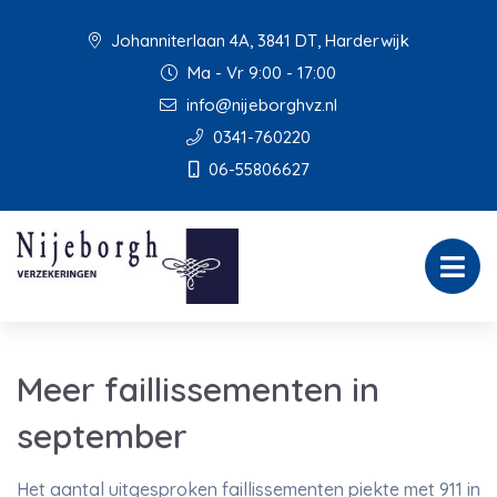
Johanniterlaan 4A, 3841 DT, Harderwijk
Ma - Vr 9:00 - 17:00
info@nijeborghvz.nl
0341-760220
06-55806627
Meer faillissementen in
september
Het aantal uitgesproken faillissementen piekte met 911 in