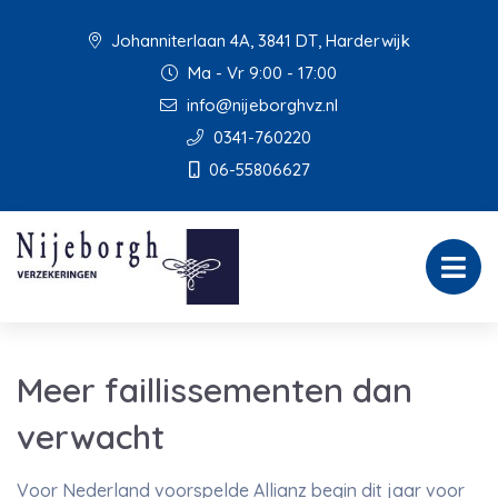
Johanniterlaan 4A, 3841 DT, Harderwijk
Ma - Vr 9:00 - 17:00
info@nijeborghvz.nl
0341-760220
06-55806627
Meer faillissementen dan
verwacht
Voor Nederland voorspelde Allianz begin dit jaar voor