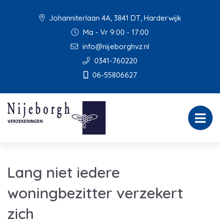
Johanniterlaan 4A, 3841 DT, Harderwijk
Ma - Vr 9:00 - 17:00
info@nijeborghvz.nl
0341-760220
06-55806627
Lang niet iedere
woningbezitter verzekert
zich