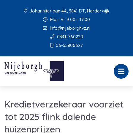
Johanniterlaan 4A, 3841 DT, Harderwijk
Ma - Vr 9:00 - 17:00
info@nijeborghvz.nl
0341-760220
06-55806627
Kredietverzekeraar voorziet
tot 2025 flink dalende
huizenprijzen