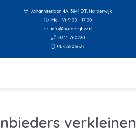
Johanniterlaan 4A, 3841 DT, Harderwijk
Ma - Vr 9:00 - 17:00
info@nijeborghvz.nl
0341-760220
06-55806627
nbieders verkleinen