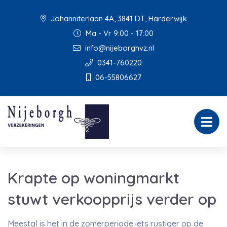
Johanniterlaan 4A, 3841 DT, Harderwijk
Ma - Vr 9:00 - 17:00
info@nijeborghvz.nl
0341-760220
06-55806627
Krapte op woningmarkt
stuwt verkoopprijs verder op
Meestal is het in de zomerperiode iets rustiger op de