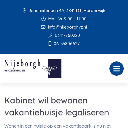
Johanniterlaan 4A, 3841 DT, Harderwijk
Ma - Vr 9:00 - 17:00
info@nijeborghvz.nl
0341-760220
06-55806627
Kabinet wil bewonen
vakantiehuisje legaliseren
Wonen in een huisje op een vakantiepark is nu niet