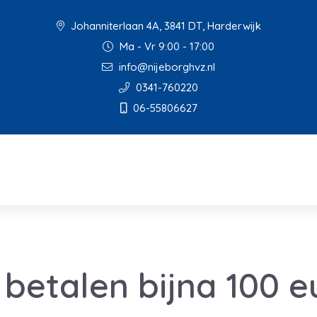
Johanniterlaan 4A, 3841 DT, Harderwijk
Ma - Vr 9:00 - 17:00
info@nijeborghvz.nl
0341-760220
06-55806627
betalen bijna 100 e