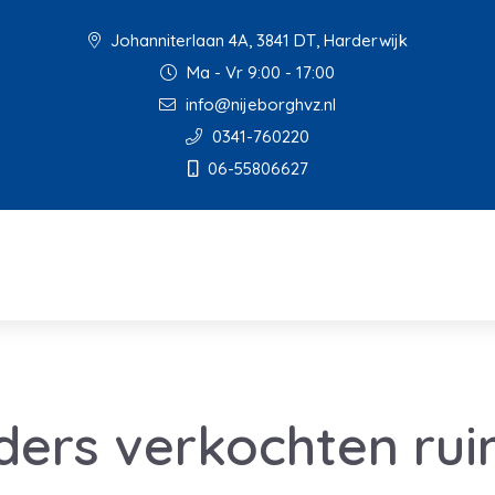
Johanniterlaan 4A, 3841 DT, Harderwijk
Ma - Vr 9:00 - 17:00
info@nijeborghvz.nl
0341-760220
06-55806627
ders verkochten ru