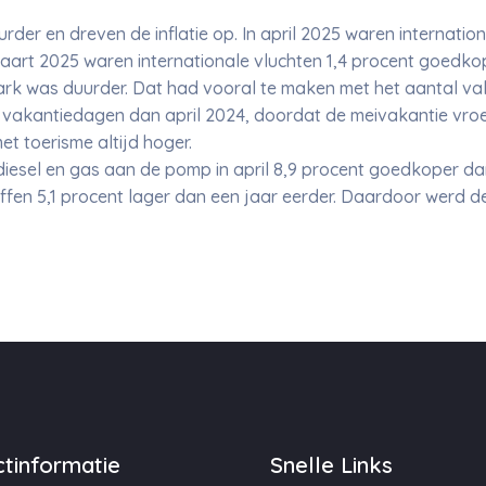
rder en dreven de inflatie op. In april 2025 waren internatio
 maart 2025 waren internationale vluchten 1,4 procent goedko
park was duurder. Dat had vooral te maken met het aantal v
 vakantiedagen dan april 2024, doordat de meivakantie vroeg 
et toerisme altijd hoger.
esel en gas aan de pomp in april 8,9 procent goedkoper dan 
en 5,1 procent lager dan een jaar eerder. Daardoor werd de s
tinformatie
Snelle Links