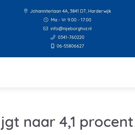
Johanniterlaan 4A, 3841 DT, Harderwijk
Ma - Vr 9:00 - 17:00
info@nijeborghvz.nl
0341-760220
06-55806627
tijgt naar 4,1 procent