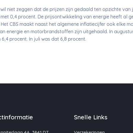
r wil niet zeggen dat de prijzen zijn gedaald ten opzichte van j
 met 0,4 procent. De prijsontwikkeling van energie heeft al g
. Het CBS maakt naast het algemene inflatiecijfer ook elke ma
an energie en motorbrandstoffen zijn uitgehaald. In augustus
,4 procent. In juli was dat 6,8 procent.
tinformatie
Snelle Links
niterlaan 4A, 3841 DT,
Verzekeringen