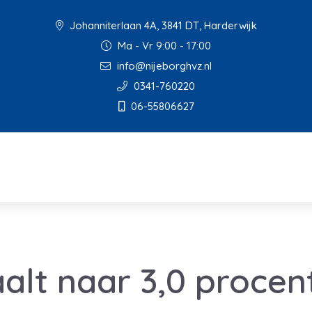
Johanniterlaan 4A, 3841 DT, Harderwijk
Ma - Vr 9:00 - 17:00
info@nijeborghvz.nl
0341-760220
06-55806627
aalt naar 3,0 procen