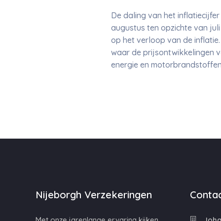
De daling van het inflatiecijfe
augustus ten opzichte van juli
op het verloop van de inflatie
waar de prijsontwikkelingen v
energie en motorbrandstoffen 6
Nijeborgh Verzekeringen
Contac
Met onze jarenlange ervaring kijken
Johan