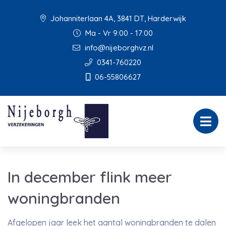
Johanniterlaan 4A, 3841 DT, Harderwijk
Ma - Vr 9:00 - 17:00
info@nijeborghvz.nl
0341-760220
06-55806627
In december flink meer
woningbranden
Afgelopen jaar leek het aantal woningbranden te dalen