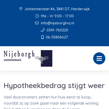
Johanniterlaan 4A, 3841 DT, Harderwijk
Ma - Vr 9:00 - 17:00
info@nijeborghvz.nl
0341-760220
06-55806627
Hypotheekbedrag stijgt weer
Veel doorstromers zetten hun huis eerst te koop,
voordat zij op zoek gaan naar een volgende woning.