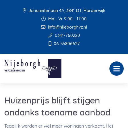
Johanniterlaan 4A, 3841 DT, Harderwijk
Ma - Vr 9:00 - 17:00
info@nijeborghvz.nl
0341-760220
06-55806627
Huizenprijs blijft stijgen
ondanks toename aanbod
Tegelijk werden er wel meer woningen verkocht. Het