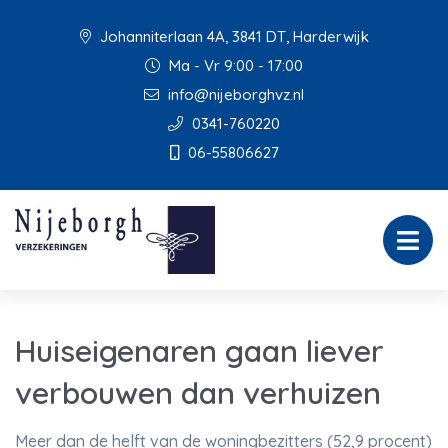
Johanniterlaan 4A, 3841 DT, Harderwijk
Ma - Vr 9:00 - 17:00
info@nijeborghvz.nl
0341-760220
06-55806627
Huiseigenaren gaan liever
verbouwen dan verhuizen
Meer dan de helft van de woningbezitters (52,9 procent)