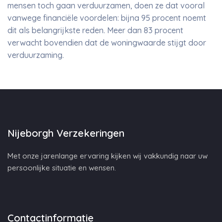
mensen toch gaan verduurzamen, doen ze dat vooral
vanwege financiële voordelen: bijna 95 procent noemt
dit als belangrijkste reden. Meer dan 83 procent
verwacht bovendien dat de woningwaarde stijgt door
verduurzaming.
Nijeborgh Verzekeringen
Met onze jarenlange ervaring kijken wij vakkundig naar uw
persoonlijke situatie en wensen.
Contactinformatie