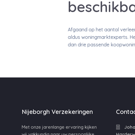
beschikb
Afgaand op het aantal verlee
aldus woningmarktexperts. He
dan drie passende koopwoninge
Nijeborgh Verzekeringen
Contac
Met onze jarenlange ervaring kijken
Johan
wij vakkundig naar uw persoonlijke
Harderwi