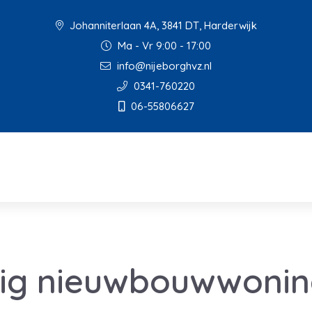
Johanniterlaan 4A, 3841 DT, Harderwijk
Ma - Vr 9:00 - 17:00
info@nijeborghvz.nl
0341-760220
06-55806627
nig nieuwbouwwoni