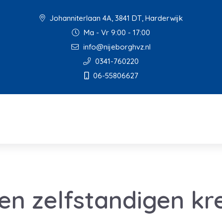
Johanniterlaan 4A, 3841 DT, Harderwijk
Ma - Vr 9:00 - 17:00
info@nijeborghvz.nl
0341-760220
06-55806627
oen zelfstandigen k