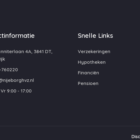
tinformatie
Snelle Links
niterlaan 4A, 3841 DT,
Verzekeringen
jk
Hypotheken
-760220
Financiën
@nijeborghvz.nl
Pensioen
Vr 9:00 - 17:00
Dis