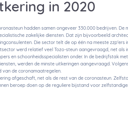
tkering in 2020
ronasteun hadden samen ongeveer 330.000 bedrijven. De me
ecialistische zakelijke diensten. Dat zijn bijvoorbeeld archit
gconsulenten. Die sector telt de op één na meeste zzp'ers i
rtsector werd relatief veel Tozo-steun aangevraagd, net als i
ers en schoonheidsspecialisten onder. In de bedrijfstak met
 diensten, werden de minste uitkeringen aangevraagd. Volge
ad van de coronamaatregelen.
kering afgeschaft, net als de rest van de coronasteun. Zelfs
nen beroep doen op de reguliere bijstand voor zelfstandige