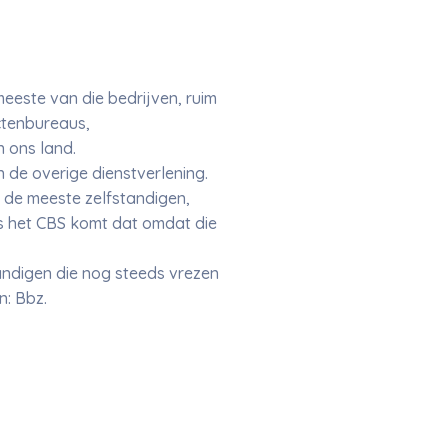
este van die bedrijven, ruim
ectenbureaus,
n ons land.
n de overige dienstverlening.
 de meeste zelfstandigen,
ns het CBS komt dat omdat die
tandigen die nog steeds vrezen
n: Bbz.