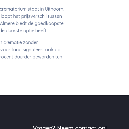
rematorium staat in Uithoorn.
oopt het prijsverschil tussen
n Almere biedt de goedkoopste
de duurste optie heeft.
en crematie zonder
tvaartland signaleert ook dat
5 procent duurder geworden ten
Vragen? Neem contact op!