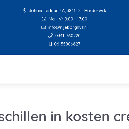
Johanniterlaan 4A, 3841 DT, Harderwijk
Ma - Vr 9:00 - 17:00
info@nijeborghvz.nl
0341-760220
06-55806627
schillen in kosten c