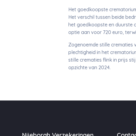
Het goedkoopste crematorium v
Het verschil tussen beide bedr
het goedkoopste en duurste c
optie aan voor 720 euro, terwi
Zogenoemde stille crematies w
plechtigheid in het crematori
stille crematies flink in prij
opzichte van 2024.
Nijeborgh Verzekeringen
Contac