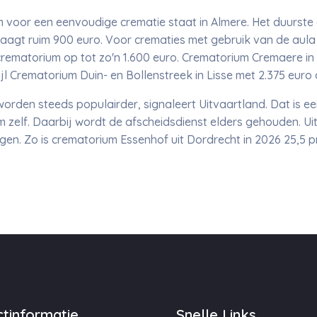
oor een eenvoudige crematie staat in Almere. Het duurste c
aagt ruim 900 euro. Voor crematies met gebruik van de aula l
rematorium op tot zo'n 1.600 euro. Crematorium Cremaere i
jl Crematorium Duin- en Bollenstreek in Lisse met 2.375 euro 
orden steeds populairder, signaleert Uitvaartland. Dat is e
um zelf. Daarbij wordt de afscheidsdienst elders gehouden. Ui
s stijgen. Zo is crematorium Essenhof uit Dordrecht in 2026 25,
tinformatie
Snelle Links