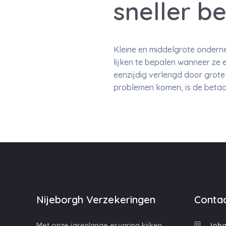
sneller b
Kleine en middelgrote ondern
lijken te bepalen wanneer ze 
eenzijdig verlengd door grote
problemen komen, is de betaalt
Nijeborgh Verzekeringen
Contac
Met onze jarenlange ervaring kijken
Johan