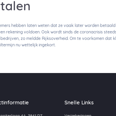
etalen
emers hebben laten weten dat ze vaak later worden betaald e
een rekening voldoen. Ook wordt sinds de coronacrisis steed
 bedrijven, zo meldde Rijksoverheid. Om te voorkomen dat kl
ermijn nu wettelijk ingekort.
tinformatie
Snelle Links
niterlaan 4A, 3841 DT,
Verzekeringen