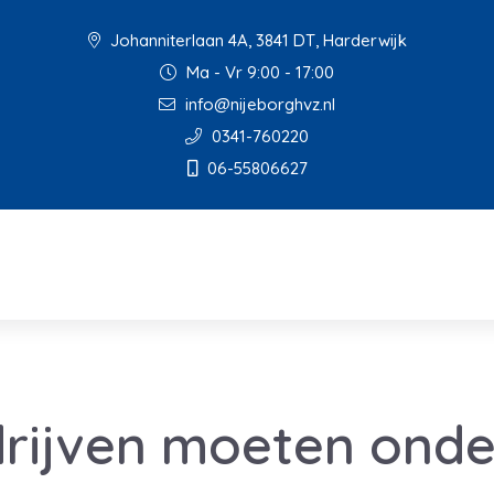
Johanniterlaan 4A, 3841 DT, Harderwijk
Ma - Vr 9:00 - 17:00
info@nijeborghvz.nl
0341-760220
06-55806627
drijven moeten ond