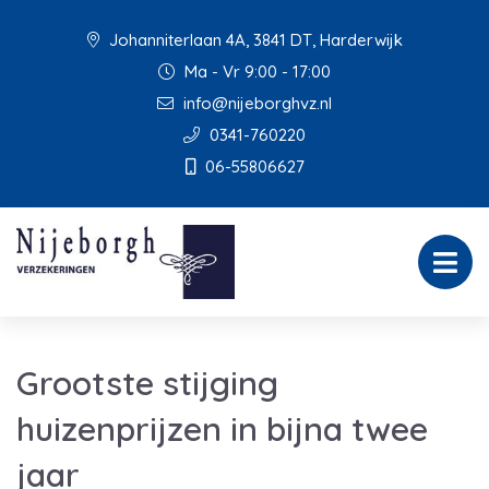
Johanniterlaan 4A, 3841 DT, Harderwijk
Ma - Vr 9:00 - 17:00
info@nijeborghvz.nl
0341-760220
06-55806627
Grootste stijging
huizenprijzen in bijna twee
jaar