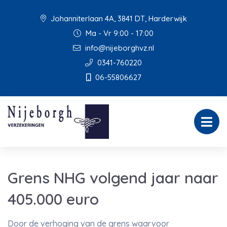
Johanniterlaan 4A, 3841 DT, Harderwijk
Ma - Vr 9:00 - 17:00
info@nijeborghvz.nl
0341-760220
06-55806627
Grens NHG volgend jaar naar
405.000 euro
Door de verhoging van de grens waarvoor