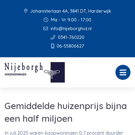
Johanniterlaan 4A, 3841 DT, Harderwijk
Ma - Vr 9:00 - 17:00
info@nijeborghvz.nl
0341-760220
06-55806627
Gemiddelde huizenprijs bijna
een half miljoen
In juli 2025 waren koopwoningen 0,7 procent duurder