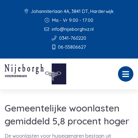
Johanniterlaan 4A, 3841 DT, Harderwijk
Ma - Vr 9:00 - 17:00
info@nijeborghvz.nl
0341-760220
06-55806627
Gemeentelijke woonlasten
gemiddeld 5,8 procent hoger
De woonlasten voor huiseigenaren bestaan uit