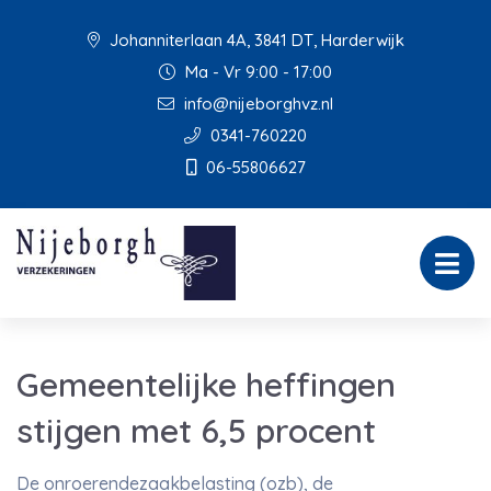
Johanniterlaan 4A, 3841 DT, Harderwijk
Ma - Vr 9:00 - 17:00
info@nijeborghvz.nl
0341-760220
06-55806627
Gemeentelijke heffingen
stijgen met 6,5 procent
De onroerendezaakbelasting (ozb), de