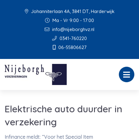
Johanniterlaan 4A, 3841 DT, Harderwijk
Ma - Vr 9:00 - 17:00
info@nijeborghvz.nl
0341-760220
06-55806627
Elektrische auto duurder in
verzekering
Infinance meldt: “Voor het Special Item