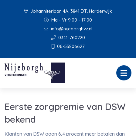
Johanniterlaan 4A, 3841 DT, Harderwijk
Ma - Vr 9:00 - 17:00
info@nijeborghvz.nl
0341-760220
06-55806627
Eerste zorgpremie van DSW
bekend
Klanten van DSW gaan 6,4 procent meer betalen dan