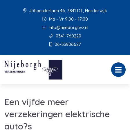
Johanniterlaan 4A, 3841 DT, Harderwijk
Ma - Vr 9:00 - 17:00
info@nijeborghvz.nl
0341-760220
06-55806627
Een vijfde meer
verzekeringen elektrische
auto?s