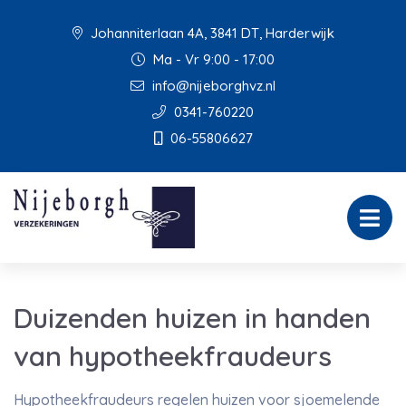
Johanniterlaan 4A, 3841 DT, Harderwijk
Ma - Vr 9:00 - 17:00
info@nijeborghvz.nl
0341-760220
06-55806627
Duizenden huizen in handen
van hypotheekfraudeurs
Hypotheekfraudeurs regelen huizen voor sjoemelende