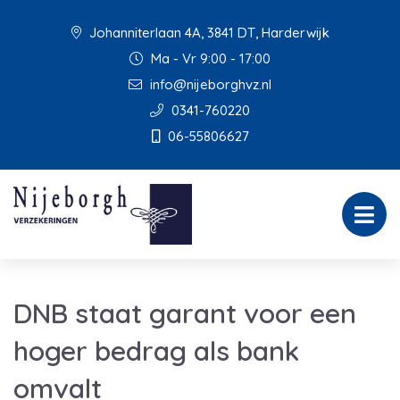
Johanniterlaan 4A, 3841 DT, Harderwijk
Ma - Vr 9:00 - 17:00
info@nijeborghvz.nl
0341-760220
06-55806627
DNB staat garant voor een
hoger bedrag als bank
omvalt