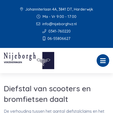
Johanniterlaan 4A, 3841 DT, Harderwijk
Ma - Vr 9:00 - 17:00
info@nijeborghvz.nl
0341-760220
06-55806627
Diefstal van scooters en
bromfietsen daalt
De verhouding tussen het aantal diefstalclaims en het