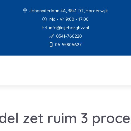
Johanniterlaan 4A, 3841 DT, Harderwijk
Ma - Vr 9:00 - 17:00
info@nijeborghvz.nl
0341-760220
06-55806627
del zet ruim 3 proc