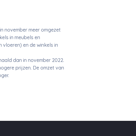
a in november meer omgezet
els in meubels en
n vloeren) en de winkels in
haald dan in november 2022.
hogere prijzen. De omzet van
ger.