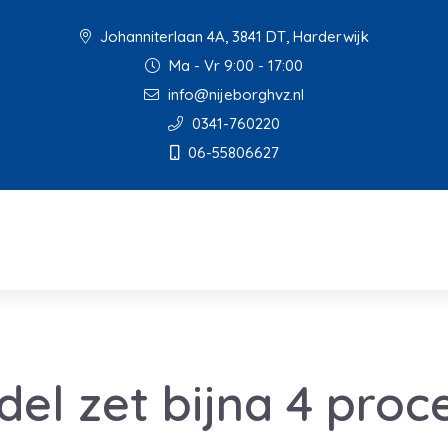
Johanniterlaan 4A, 3841 DT, Harderwijk
Ma - Vr 9:00 - 17:00
info@nijeborghvz.nl
0341-760220
06-55806627
del zet bijna 4 pro