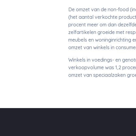
De omzet van de non-food (inc
(het aantal verkochte product
procent meer om dan dezelfde 
zelfartikelen groeide met resp
meubels en woninginrichting 
omzet van winkels in consumen
Winkels in voedings- en geno
verkoopvolume was 1,2 procen
omzet van speciaalzaken groe