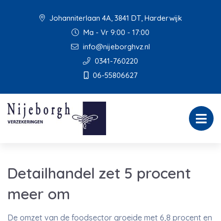
Johanniterlaan 4A, 3841 DT, Harderwijk
Ma - Vr 9:00 - 17:00
info@nijeborghvz.nl
0341-760220
06-55806627
Detailhandel zet 5 procent
meer om
De omzet van de foodsector groeide met 6,8 procent en