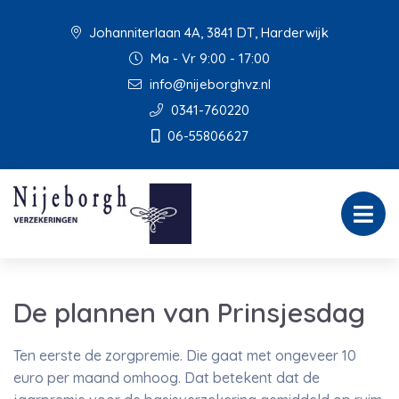
Johanniterlaan 4A, 3841 DT, Harderwijk
Ma - Vr 9:00 - 17:00
info@nijeborghvz.nl
0341-760220
06-55806627
De plannen van Prinsjesdag
Ten eerste de zorgpremie. Die gaat met ongeveer 10
euro per maand omhoog. Dat betekent dat de