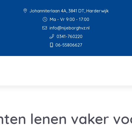
Johanniterlaan 4A, 3841 DT, Harderwijk
Ma - Vr 9:00 - 17:00
info@nijeborghvz.nl
0341-760220
06-55806627
ten lenen vaker vo