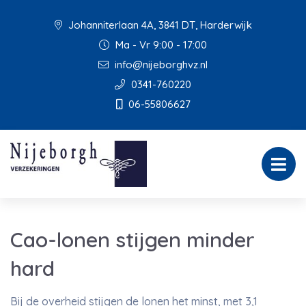
Johanniterlaan 4A, 3841 DT, Harderwijk
Ma - Vr 9:00 - 17:00
info@nijeborghvz.nl
0341-760220
06-55806627
Cao-lonen stijgen minder
hard
Bij de overheid stijgen de lonen het minst, met 3,1