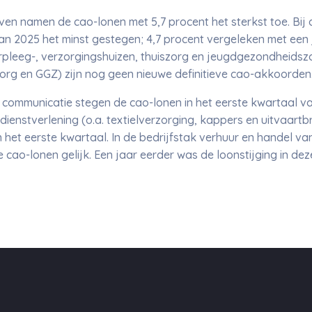
ijven namen de cao-lonen met 5,7 procent het sterkst toe. Bij 
an 2025 het minst gestegen; 4,7 procent vergeleken met een j
verpleeg-, verzorgingshuizen, thuiszorg en jeugdgezondheids
org en GGZ) zijn nog geen nieuwe definitieve cao-akkoorden
en communicatie stegen de cao-lonen in het eerste kwartaal v
dienstverlening (o.a. textielverzorging, kappers en uitvaartb
in het eerste kwartaal. In de bedrijfstak verhuur en handel 
cao-lonen gelijk. Een jaar eerder was de loonstijging in deze