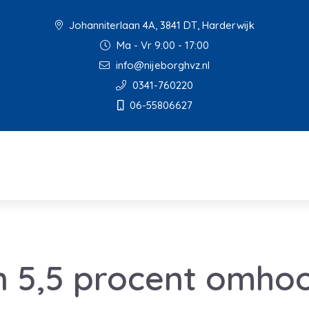
Johanniterlaan 4A, 3841 DT, Harderwijk
Ma - Vr 9:00 - 17:00
info@nijeborghvz.nl
0341-760220
06-55806627
n 5,5 procent omho