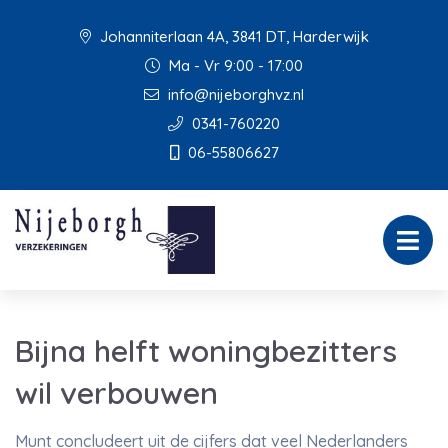
Johanniterlaan 4A, 3841 DT, Harderwijk
Ma - Vr 9:00 - 17:00
info@nijeborghvz.nl
0341-760220
06-55806627
Bijna helft woningbezitters
wil verbouwen
Munt concludeert uit de cijfers dat veel Nederlanders