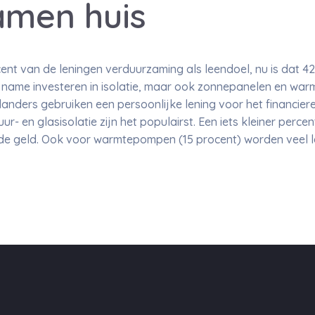
amen huis
cent van de leningen verduurzaming als leendoel, nu is dat 42
et name investeren in isolatie, maar ook zonnepanelen en w
nders gebruiken een persoonlijke lening voor het financieren
- en glasisolatie zijn het populairst. Een iets kleiner perc
de geld. Ook voor warmtepompen (15 procent) worden veel 