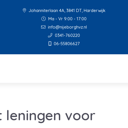
Johanniterlaan 4A, 3841 DT, Harderwijk
Ma - Vr 9:00 - 17:00
info@nijeborghvz.nl
0341-760220
06-55806627
t leningen voor