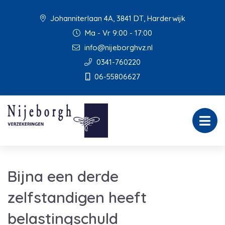
Johanniterlaan 4A, 3841 DT, Harderwijk
Ma - Vr 9:00 - 17:00
info@nijeborghvz.nl
0341-760220
06-55806627
Bijna een derde
zelfstandigen heeft
belastingschuld