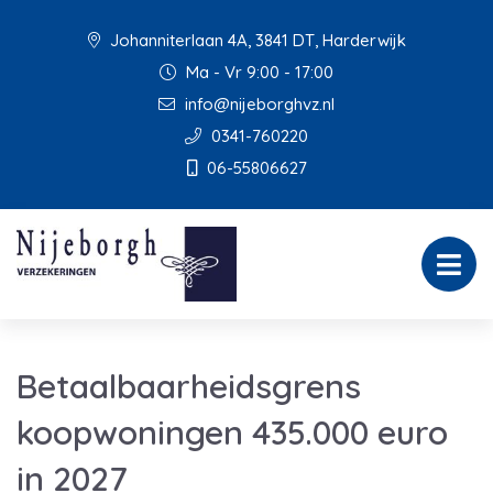
Johanniterlaan 4A, 3841 DT, Harderwijk
Ma - Vr 9:00 - 17:00
info@nijeborghvz.nl
0341-760220
06-55806627
Betaalbaarheidsgrens
koopwoningen 435.000 euro
in 2027