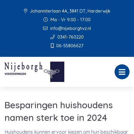
Johanniterlaan 4A, 3841 DT, Harderwijk
Ma - Vr 9:00 - 17:00
info@nijeborghvz.nl
0341-760220
06-55806627
Besparingen huishoudens
namen sterk toe in 2024
Huishoudens kunnen ervoor kiezen om hun beschikbaar