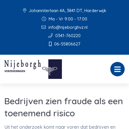
Johanniterlaan 4A, 3841 DT, Harderwijk
Ma - Vr 9:00 - 17:00
info@nijeborghvz.nl
0341-760220
06-55806627
Bedrijven zien fraude als een
toenemend risico
Uit het onderzoek komt naar voren dat bedrijven en