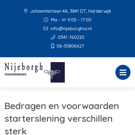
Johanniterlaan 4A, 3841 DT, Harderwijk
Ma - Vr 9:00 - 17:00
info@nijeborghvz.nl
0341-760220
06-55806627
Bedragen en voorwaarden
starterslening verschillen
sterk