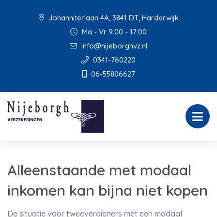
Johanniterlaan 4A, 3841 DT, Harderwijk
Ma - Vr 9:00 - 17:00
info@nijeborghvz.nl
0341-760220
06-55806627
Alleenstaande met modaal
inkomen kan bijna niet kopen
De situatie voor tweeverdieners met een modaal