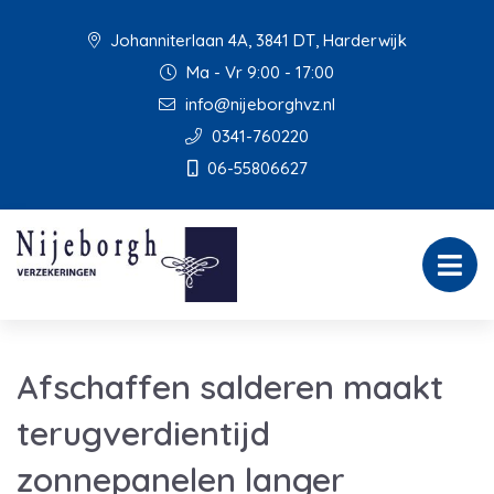
Johanniterlaan 4A, 3841 DT, Harderwijk
Ma - Vr 9:00 - 17:00
info@nijeborghvz.nl
0341-760220
06-55806627
Afschaffen salderen maakt
terugverdientijd
zonnepanelen langer