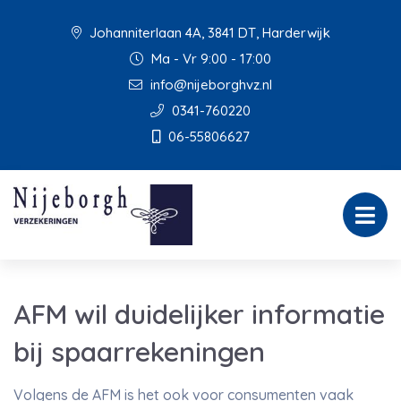
Johanniterlaan 4A, 3841 DT, Harderwijk
Ma - Vr 9:00 - 17:00
info@nijeborghvz.nl
0341-760220
06-55806627
AFM wil duidelijker informatie
bij spaarrekeningen
Volgens de AFM is het ook voor consumenten vaak