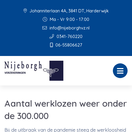
Johanniterlaan 4A, 3841 DT, Harderwijk
Ma - Vr 9:00 - 17:00
info@nijeborghvz.nl
0341-760220
06-55806627
Aantal werklozen weer onder
de 300.000
Bij de uitbraak van de pandemie steeg de werkloosheid