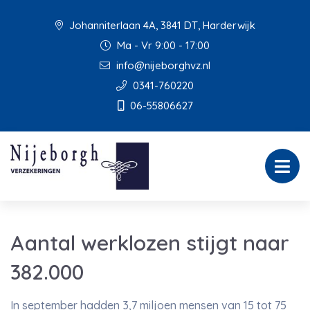
Johanniterlaan 4A, 3841 DT, Harderwijk
Ma - Vr 9:00 - 17:00
info@nijeborghvz.nl
0341-760220
06-55806627
Aantal werklozen stijgt naar
382.000
In september hadden 3,7 miljoen mensen van 15 tot 75