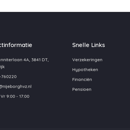
tinformatie
Snelle Links
niterlaan 4A, 3841 DT,
Verzekeringen
jk
Hypotheken
-760220
Financiën
@nijeborghvz.nl
Pensioen
Vr 9:00 - 17:00