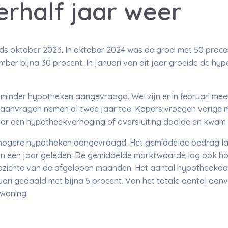
erhalf jaar weer
ds oktober 2023. In oktober 2024 was de groei met 50 procen
mber bijna 30 procent. In januari van dit jaar groeide de h
taal minder hypotheken aangevraagd. Wel zijn er in februari 
 aanvragen nemen al twee jaar toe. Kopers vroegen vorige
r een hypotheekverhoging of oversluiting daalde en kwam ui
ogere hypotheken aangevraagd. Het gemiddelde bedrag lag 
an een jaar geleden. De gemiddelde marktwaarde lag ook hog
opzichte van de afgelopen maanden. Het aantal hypotheeka
ari gedaald met bijna 5 procent. Van het totale aantal aan
woning.