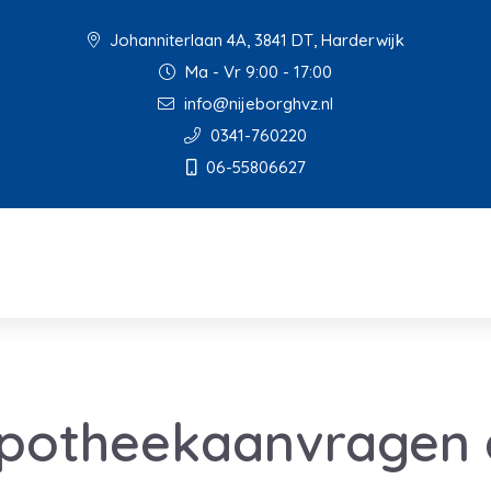
Johanniterlaan 4A, 3841 DT, Harderwijk
Ma - Vr 9:00 - 17:00
info@nijeborghvz.nl
0341-760220
06-55806627
ypotheekaanvragen 